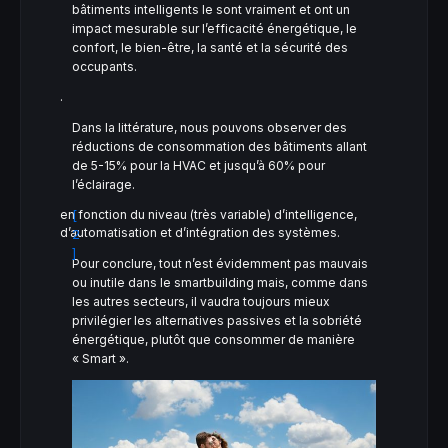
bâtiments intelligents le sont vraiment et ont un
impact mesurable sur l’efficacité énergétique, le
confort, le bien-être, la santé et la sécurité des
occupants.
.
Dans la littérature, nous pouvons observer des
réductions de consommation des bâtiments allant
de 5-15% pour la HVAC et jusqu’à 60% pour
l’éclairage.
en fonction du niveau (très variable) d’intelligence,
[
d’automatisation et d’intégration des systèmes.
2
]
Pour conclure, tout n’est évidemment pas mauvais
ou inutile dans le smartbuilding mais, comme dans
les autres secteurs, il vaudra toujours mieux
privilégier les alternatives passives et la sobriété
énergétique, plutôt que consommer de manière
« Smart ».